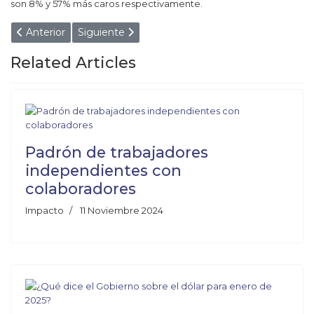
son 8% y 57% más caros respectivamente.
Artículo anterior: LUIS CAPUTO: "LA GENTE SE QUEDA S
Artículo siguiente: Industria: el uso de capacidad 
Anterior
Siguiente
Related Articles
Padrón de trabajadores
independientes con
colaboradores
Impacto
11 Noviembre 2024