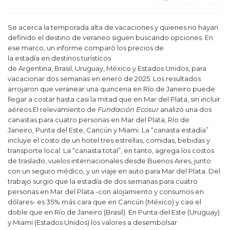
Se acerca la temporada alta de vacaciones y quienes no hayan
definido el destino de veraneo siguen buscando opciones. En
ese marco, un informe comparó los precios de
la estadía en destinos turísticos
de Argentina, Brasil, Uruguay, México y Estados Unidos, para
vacacionar dos semanas en enero de 2025. Los resultados
arrojaron que veranear una quincena en Río de Janeiro puede
llegar a costar hasta casi la mitad que en Mar del Plata, sin incluir
aéreos.El relevamiento de
Fundación Ecosur
analizó una dos
canastas para cuatro personas en Mar del Plata, Río de
Janeiro, Punta del Este, Cancún y Miami. La “canasta estadía”
incluye el costo de un hotel tres estrellas, comidas, bebidas y
transporte local. La “canasta total”, en tanto, agrega los costos
de traslado, vuelos internacionales desde Buenos Aires, junto
con un seguro médico, y un viaje en auto para Mar del Plata. Del
trabajo surgió que la estadía de dos semanas para cuatro
personas en Mar del Plata -con alojamiento y consumos en
dólares- es 35% más cara que en Cancún (México) y casi el
doble que en Río de Janeiro (Brasil). En Punta del Este (Uruguay)
y Miami (Estados Unidos) los valores a desembolsar