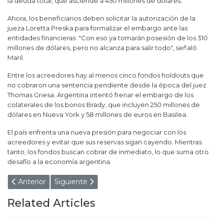
la deuda total, que asciende a 450 millones de dólares.
Ahora, los beneficiarios deben solicitar la autorización de la
jueza Loretta Preska para formalizar el embargo ante las
entidades financieras. "Con eso ya tomarán posesión de los 310
millones de dólares, pero no alcanza para salir todo", señaló
Maril.
Entre los acreedores hay al menos cinco fondos holdouts que
no cobraron una sentencia pendiente desde la época del juez
Thomas Griesa. Argentina intentó frenar el embargo de los
colaterales de los bonos Brady, que incluyen 250 millones de
dólares en Nueva York y 58 millones de euros en Basilea.
El país enfrenta una nueva presión para negociar con los
acreedores y evitar que sus reservas sigan cayendo. Mientras
tanto, los fondos buscan cobrar de inmediato, lo que suma otro
desafío a la economía argentina.
Artículo anterior: ¿Funcionarios "limpios"? San Luis los somete
Artículo siguiente: ¿Se cancela Gran Hermano 2
Anterior
Siguiente
Related Articles