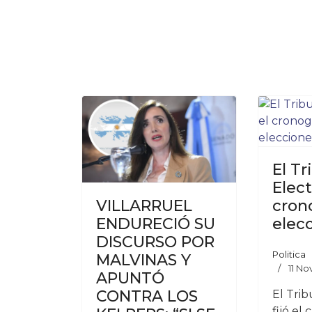
El Tr
Elect
cron
VILLARRUEL
elec
ENDURECIÓ SU
DISCURSO POR
Politica
MALVINAS Y
11 N
APUNTÓ
CONTRA LOS
El Trib
fijó el