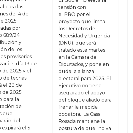
El Gobierno eleva la
al para las
tensión con
nes del 4 de
el PRO por el
e 2025
proyecto que limita
adas por
los Decretos de
o 689/24.
Necesidad y Urgencia
ribución y
(DNU), que será
ión de los
tratado este martes
es provisorios
en la Cámara de
izará el día 13 de
Diputados, y pone en
o de 2025 y el
duda la alianza
o de techas
electoral para 2025. El
á el 23 de
Ejecutivo no tiene
o de 2025.
asegurado el apoyo
o para la
del bloque aliado para
tación de
frenar la medida
as que
opositora. La Casa
parán del
Rosada mantiene la
 expirará el 5
postura de que “no va