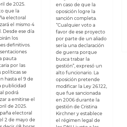
ril de 2025.
en caso de que la
to que la
oposición logre la
a electoral
sanción completa.
ará el mismo 4
“Cualquier voto a
l. Desde ese día
favor de ese proyecto
birán los
por parte de un aliado
s definitivos.
sería una declaración
esentaciones
de guerra porque
la pauta
busca trabar la
taria por las
gestión”, expresó un
 políticas se
alto funcionario. La
án hasta el 9 de
oposición pretende
La publicidad
modificar la Ley 26.122,
ral podrá
que fue sancionada
ar a emitirse el
en 2006 durante la
bril de 2025.
gestión de Cristina
paña electoral
Kirchner y establece
 el 2 de mayo de
el régimen legal de
s decir 48 horas