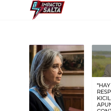
"HAY
RESP
KICI
APU