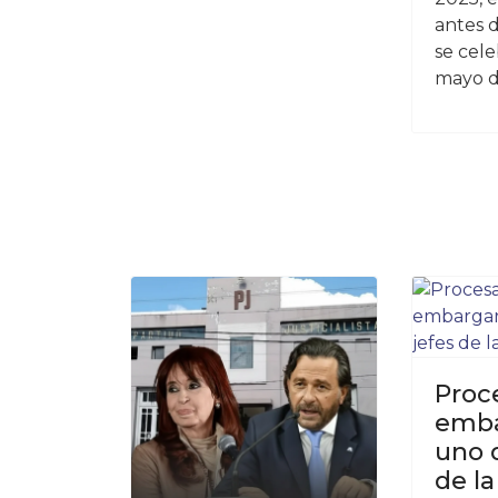
antes 
se cele
mayo d
Proc
emba
uno d
de l