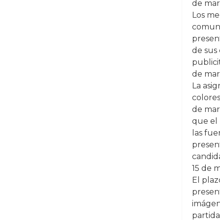
de mar
Los me
comuni
present
de sus 
publici
de mar
La asi
colores
de mar
que el
las fue
present
candida
15 de 
El plaz
presen
imágen
partida