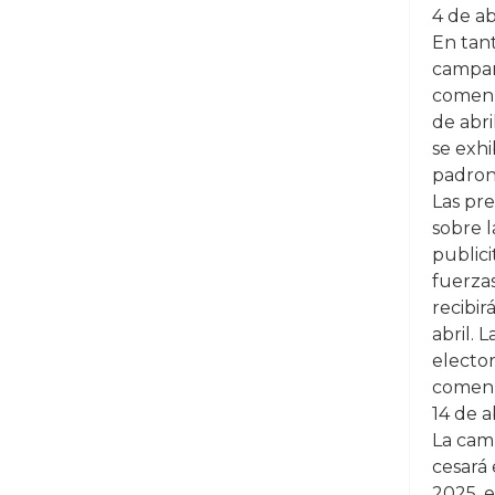
4 de ab
En tan
campañ
comenz
de abri
se exhi
padrone
Las pr
sobre 
publici
fuerzas
recibir
abril. 
electo
comenz
14 de a
La cam
cesará
2025, e