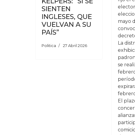
KELPERS: “SI SE
elector
SIENTEN
eleccio
INGLESES, QUE
mayo d
VUELVAN A SU
convoc
PAÍS”
decret
La dist
Politica
27 Abril 2026
exhibic
padron
se real
febrer
períod
expirar
febrer
El plaz
concer
alianz
partici
comicio