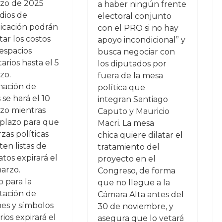
zo de 2025
a haber ningún frente
dios de
electoral conjunto
cación podrán
con el PRO si no hay
ar los costos
apoyo incondicional” y
espacios
busca negociar con
tarios hasta el 5
los diputados por
zo.
fuera de la mesa
gnación de
política que
 se hará el 10
integran Santiago
zo mientras
Caputo y Mauricio
 plazo para que
Macri. La mesa
rzas políticas
chica quiere dilatar el
en listas de
tratamiento del
tos expirará el
proyecto en el
marzo.
Congreso, de forma
o para la
que no llegue a la
tación de
Cámara Alta antes del
es y símbolos
30 de noviembre, y
rios expirará el
asegura que lo vetará