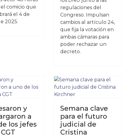
los DNU junto a las
del comicio que
regulaciones del
brará el 4 de
Congreso. Impulsan
e 2025.
cambios al artículo 24,
que fija la votación en
ambas cámaras para
poder rechazar un
decreto.
esaron y
Semana clave
rgaron a
para el futuro
e los jefes
judicial de
a CGT
Cristina